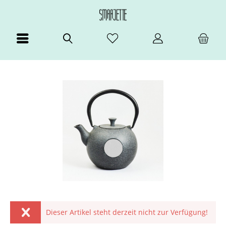
Menü
Suchen
Merkzettel
Mein Konto
Warenkorb
Dieser Artikel steht derzeit nicht zur Verfügung!